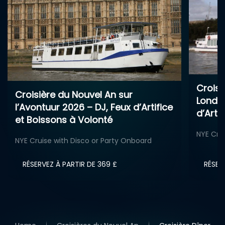
Croisi
Croisière du Nouvel An sur
Londo
l’Avontuur 2026 – DJ, Feux d’Artifice
d’Arti
et Boissons à Volonté
NYE Cru
NYE Cruise with Disco or Party Onboard
RÉSERVEZ À PARTIR DE 369 £
RÉSER