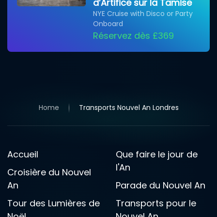
d’Artifice sur la Tamise
NYE Cruise with Disco or Party
Onboard
Réservez dès £369
Home
Transports Nouvel An Londres
Accueil
Que faire le jour de
l'An
Croisière du Nouvel
An
Parade du Nouvel An
Tour des Lumières de
Transports pour le
Noël
Nouvel An