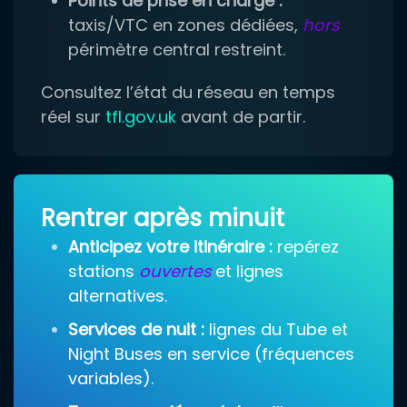
Points de prise en charge :
taxis/VTC en zones dédiées,
hors
périmètre central restreint.
Consultez l’état du réseau en temps
réel sur
tfl.gov.uk
avant de partir.
Rentrer après minuit
Anticipez votre itinéraire :
repérez
stations
ouvertes
et lignes
alternatives.
Services de nuit :
lignes du Tube et
Night Buses en service (fréquences
variables).