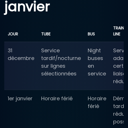
janvier
TRAINS
JOUR
TUBE
BUS
LINE
31
Service
Night
Servi
décembre
tardif/nocturne
buses
adapt
sur lignes
en
certa
sélectionnées
service
liaiso
rédui
1er janvier
Horaire férié
Horaire
Déma
férié
tardif
réduc
possi