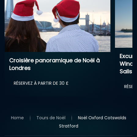
Visite
Excursion lendemain de Noël –
Avon 
Windsor, Bath, Stonehenge &
26 dé
Salisbury
RÉSER
RÉSERVEZ À PARTIR DE 120 £
Home
Tours de Noël
Noël Oxford Cotswolds
Stratford