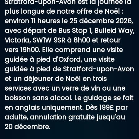
Stratford-upon-Avon
est la journée la
plus longue de notre offre de Noël :
environ 11 heures le
25 décembre 2026
,
avec départ de
Bus Stop 1, Bulleid Way,
Victoria, SW1W 9SR
à 8h00 et retour
vers 19h00. Elle comprend une visite
guidée à pied d'Oxford, une visite
guidée à pied de Stratford-upon-Avon
et un
déjeuner de Noël en trois
services avec un verre de vin ou une
boisson sans alcool
. Le guidage se fait
en anglais uniquement
. Dès
199£
par
adulte, annulation gratuite jusqu'au
20 décembre.