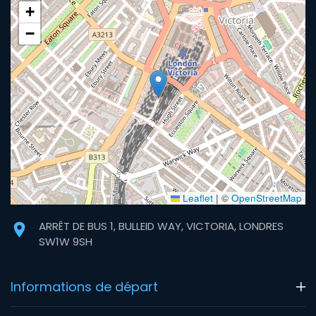
+
−
Leaflet
|
©
OpenStreetMap
ARRÊT DE BUS 1, BULLEID WAY, VICTORIA, LONDRES
SW1W 9SH
Informations de départ