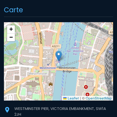
Carte
+
−
Leaflet
|
©
OpenStreetMap
WESTMINSTER PIER, VICTORIA EMBANKMENT, SW1A
2JH