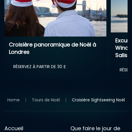
Visite
Excursion lendemain de Noël –
Avon 
Windsor, Bath, Stonehenge &
26 dé
Salisbury
RÉSER
RÉSERVEZ À PARTIR DE 120 £
Home
Tours de Noël
Croisière Sightseeing Noël
Accueil
Que faire le jour de